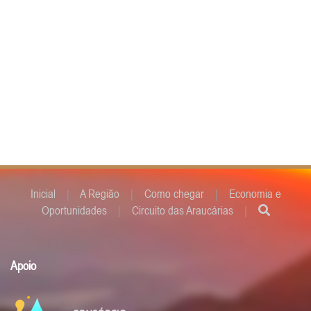
Inicial
|
A Região
|
Como chegar
|
Economia e
Oportunidades
|
Circuito das Araucárias
|
Apoio