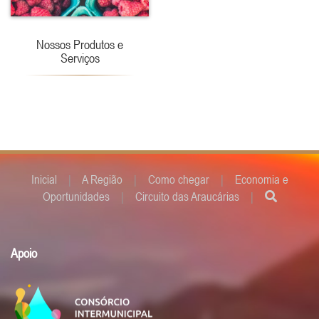
Nossos Produtos e
Serviços
Inicial
|
A Região
|
Como chegar
|
Economia e
Oportunidades
|
Circuito das Araucárias
|
Apoio