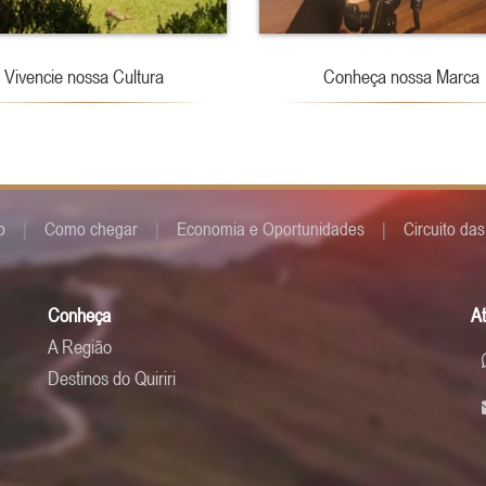
Vivencie nossa Cultura
Conheça nossa Marca
o
|
Como chegar
|
Economia e Oportunidades
|
Circuito da
Conheça
A
A Região
Destinos do Quiriri