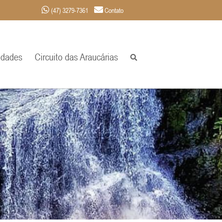
(47) 3279-7361
Contato
idades
Circuito das Araucárias