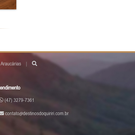
s Araucárias
|
tendimento
(47) 3279-7361
contato
destinosdoquiriri.com.br