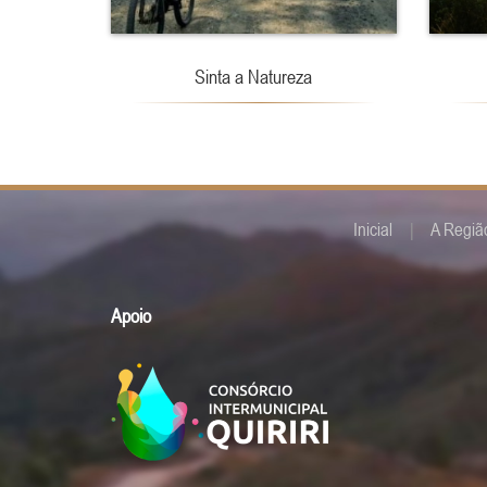
Sinta a Natureza
Inicial
|
A Regiã
Apoio